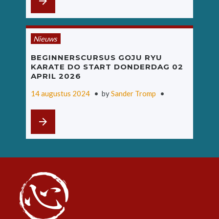
1
arrow_forward
4
A
Nieuws
U
BEGINNERSCURSUS GOJU RYU
KARATE DO START DONDERDAG 02
G
APRIL 2026
U
14 augustus 2024
by
Sander Tromp
S
arrow_forward
T
U
S
2
0