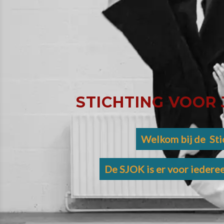
C
H
T
I
STICHTING VOOR
N
Welkom bij de Sti
G
De SJOK is er voor iederee
V