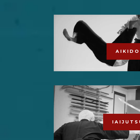
I
N
A
A I K I D O
W
A
A
I A I J U T S