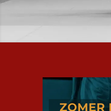
O
O
R
J
A
P
A
ZOMER 