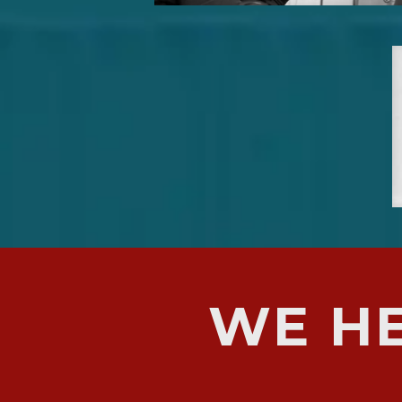
N
S
E
K
R
I
WE H
J