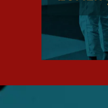
N
S
E
E
N
O
K