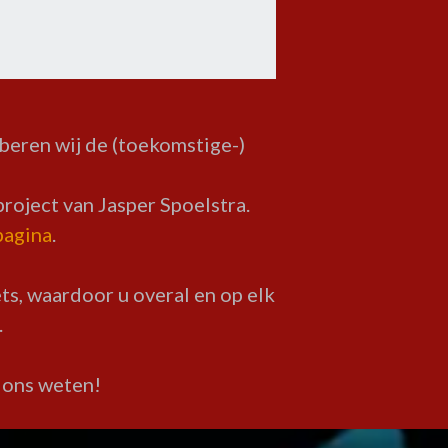
beren wij de (toekomstige-)
roject van Jasper Spoelstra.
pagina
.
s, waardoor u overal en op elk
.
t ons weten!